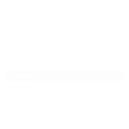
8月のお休みのお知らせ
2026.06.22
梅ジュース作りは身体のケアに少し似ています
2026.06.17
7月のお休みをお知らせします。
ARCHIVE
2026年7月
2026年6月
2026年5月
2026年3月