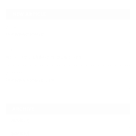
NEW ARTICLE
2026.07.30
8月のお休みのお知らせ
2026.06.22
梅ジュース作りは身体のケアに少し似ています
2026.06.17
7月のお休みをお知らせします。
ARCHIVE
2026年7月
2026年6月